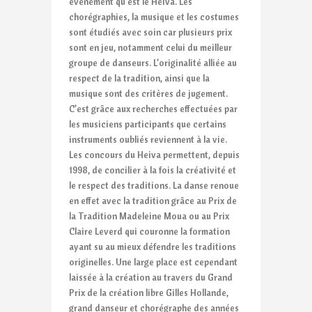
événement qu’est le Heiva. Les
chorégraphies, la musique et les costumes
sont étudiés avec soin car plusieurs prix
sont en jeu, notamment celui du meilleur
groupe de danseurs. L’originalité alliée au
respect de la tradition, ainsi que la
musique sont des critères de jugement.
C’est grâce aux recherches effectuées par
les musiciens participants que certains
instruments oubliés reviennent à la vie.
Les concours du Heiva permettent, depuis
1998, de concilier à la fois la créativité et
le respect des traditions. La danse renoue
en effet avec la tradition grâce au Prix de
la Tradition Madeleine Moua ou au Prix
Claire Leverd qui couronne la formation
ayant su au mieux défendre les traditions
originelles. Une large place est cependant
laissée à la création au travers du Grand
Prix de la création libre Gilles Hollande,
grand danseur et chorégraphe des années